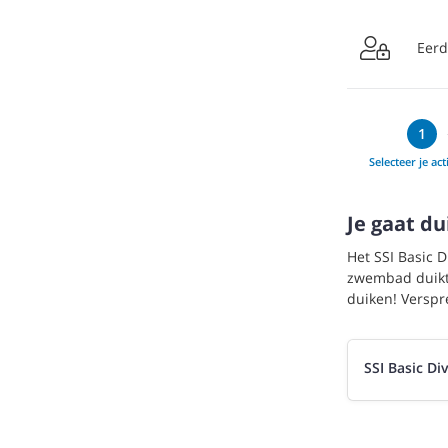

Eerd
Selecteer je acti
Je gaat du
Het SSI Basic 
zwembad duikt,
duiken! Verspr
SSI Basic Di